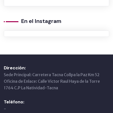
En el Instagram
Dirección:
Sede Principal: Carretera Tacna Collpa la Paz Km 52
Oficina de Enlace: Calle Victor Raul Haya de la Torre
1764 C.P La Natividad-Tacna
Teléfono:
-