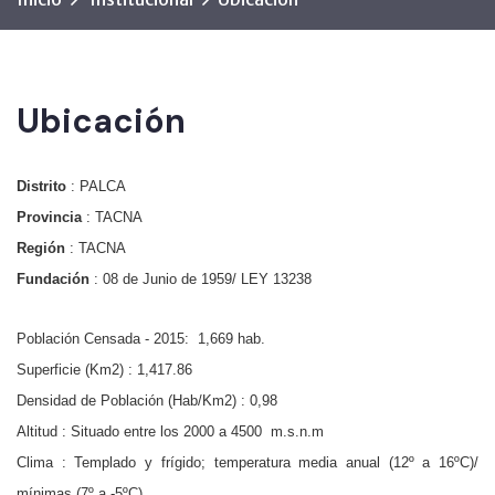
Ubicación
Distrito
: PALCA
Provincia
: TACNA
Región
: TACNA
Fundación
: 08 de Junio de 1959/ LEY 13238
Población Censada - 2015: 1,669 hab.
Superficie (Km2) : 1,417.86
Densidad de Población (Hab/Km2) : 0,98
Altitud : Situado entre los 2000 a 4500 m.s.n.m
Clima : Templado y frígido; temperatura media anual (12º a 16ºC)/
mínimas (7º a -5ºC)