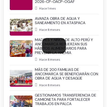
2026-CP-OACP-OGAF
Hace 1 mes
AVANZA OBRA DE AGUA Y
SANEAMIENTO EN ATASPACA
Hace 8 meses
MADRES Y NIÑOS DE ALTO PERÚ Y
ANCOMARCA REFUERZAN SUS
HÁBITOS ALIMENTARIOS PARA
PREVENIR LA ANEMIA
Hace 8 meses
MÁS DE 200 FAMILIAS DE
ANCOMARCA SE BENEFICIARÁN CON
OBRA DE AGUA Y DESAGÜE
Hace 8 meses
GESTIONAMOS TRANSFERENCIA DE
CAMIONETA PARA FORTALECER
TRABAJOS EN PALCA