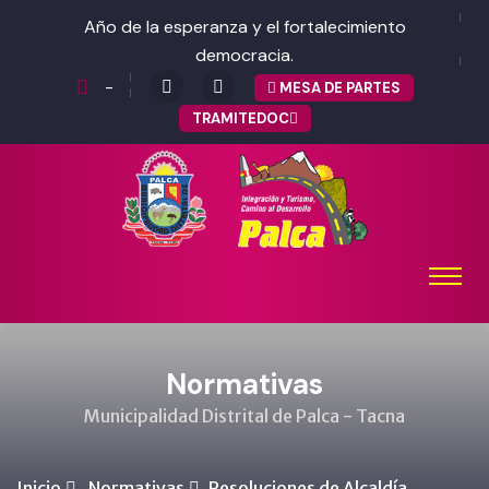
Año de la esperanza y el fortalecimiento
democracia.
-
MESA DE PARTES
TRAMITEDOC
Normativas
Municipalidad Distrital de Palca - Tacna
Inicio
Normativas
Resoluciones de Alcaldía