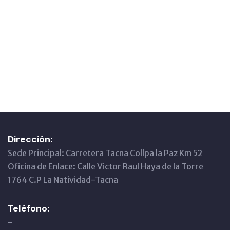
Dirección:
Sede Principal: Carretera Tacna Collpa la Paz Km 52
Oficina de Enlace: Calle Victor Raul Haya de la Torre
1764 C.P La Natividad-Tacna
Teléfono:
-