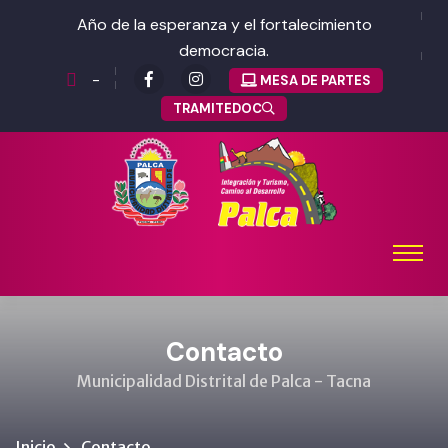
Año de la esperanza y el fortalecimiento
democracia.
-
MESA DE PARTES
TRAMITEDOC
Contacto
Municipalidad Distrital de Palca - Tacna
Inicio
Contacto