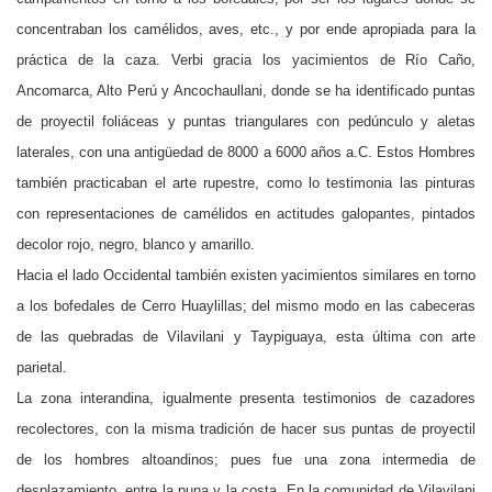
concentraban los camélidos, aves, etc., y por ende apropiada para la
práctica de la caza. Verbi gracia los yacimientos de Río Caño,
Ancomarca, Alto Perú y Ancochaullani, donde se ha identificado puntas
de proyectil foliáceas y puntas triangulares con pedúnculo y aletas
laterales, con una antigüedad de 8000 a 6000 años a.C. Estos Hombres
también practicaban el arte rupestre, como lo testimonia las pinturas
con representaciones de camélidos en actitudes galopantes, pintados
decolor rojo, negro, blanco y amarillo.
Hacia el lado Occidental también existen yacimientos similares en torno
a los bofedales de Cerro Huaylillas; del mismo modo en las cabeceras
de las quebradas de Vilavilani y Taypiguaya, esta última con arte
parietal.
La zona interandina, igualmente presenta testimonios de cazadores
recolectores, con la misma tradición de hacer sus puntas de proyectil
de los hombres altoandinos; pues fue una zona intermedia de
desplazamiento, entre la puna y la costa. En la comunidad de Vilavilani