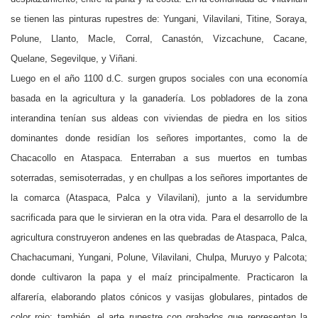
se tienen las pinturas rupestres de: Yungani, Vilavilani, Titine, Soraya,
Polune, Llanto, Macle, Corral, Canastón, Vizcachune, Cacane,
Quelane, Segevilque, y Viñani.
Luego en el año 1100 d.C. surgen grupos sociales con una economía
basada en la agricultura y la ganadería. Los pobladores de la zona
interandina tenían sus aldeas con viviendas de piedra en
los sitios
dominantes donde residían los señores importantes, como la de
Chacacollo en Ataspaca. Enterraban a sus muertos en tumbas
soterradas, semisoterradas, y en chullpas a los señores importantes de
la comarca (Ataspaca, Palca y Vilavilani), junto a la servidumbre
sacrificada para que le sirvieran en la otra vida. Para el desarrollo de la
agricultura construyeron andenes en las quebradas de Ataspaca, Palca,
Chachacumani, Yungani, Polune, Vilavilani, Chulpa, Muruyo y Palcota;
donde cultivaron la papa y el maíz principalmente. Practicaron la
alfarería, elaborando platos cónicos y vasijas globulares, pintados de
color rojo; también, el arte rupestre con grabados que representan la