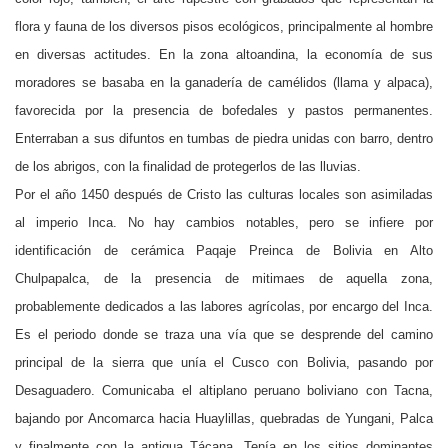
flora y fauna de los diversos pisos ecológicos, principalmente al hombre
en diversas actitudes. En la zona altoandina, la economía de sus
moradores se basaba en la ganadería de camélidos (llama y alpaca),
favorecida por la presencia de bofedales y pastos permanentes.
Enterraban a sus difuntos en tumbas de piedra unidas con barro, dentro
de los abrigos, con la finalidad de protegerlos de las lluvias.
Por el año 1450 después de Cristo las culturas locales son asimiladas
al imperio Inca. No hay cambios notables, pero se infiere por
identificación de cerámica Paqaje Preinca de Bolivia en Alto
Chulpapalca, de la presencia de mitimaes de aquella zona,
probablemente dedicados a las labores agrícolas, por encargo del Inca.
Es el periodo donde se traza una vía que se desprende del camino
principal de la sierra que unía el Cusco con Bolivia, pasando por
Desaguadero. Comunicaba el altiplano peruano boliviano con Tacna,
bajando por Ancomarca hacia Huaylillas, quebradas de Yungani, Palca
y finalmente con la antigua Tácana. Tenía en los sitios dominantes