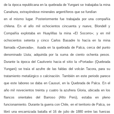
de la época republicana en la quebrada de Yungani se trabajaba la mina
Canahura, extrayéndose minerales argentíferos que se fundían
en el mismo lugar. Posteriormente fue trabajada por una compañía
chilena. En el año mil ochocientos cincuenta y nueve, Blondell y
Compañía explotaba en Huaylillas la mina «El Socorro»; y en mil
ochocientos setenta y cinco Carlos Basadre lo hacía en la mina
llamada «Quevada», ituada en la quebrada de Palca, cerca del punto
denominado Lluta; adquirida por la suma de ciento ochenta pesos.
Durante la época del Cautiverio hacia el sitio la «Portada» (Quebrada
Yungani) se traía el azufre de las faldas del volcán Tacora, para su
tratamiento metalúrgico o calcinación. También en este periodo parece
que este laboreo se daba en Causuri, en la Quebrada de Palca. En el
año mil novecientos treinta y cuatro la azufrera Gloria, ubicada en los
flancos orientales del Barroso (Alto Perú), estaba en pleno
funcionamiento. Durante la guerra con Chile, en el territorio de Palca, se
libró una encarnizada batalla el 16 de julio de 1880 entre las fuerzas