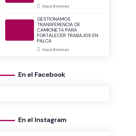
Hace 8 meses
INSPECCIONAN ALMACÉN ADELANTADO DE BIENES DE AY
GESTIONAMOS
TRANSFERENCIA DE
CAMIONETA PARA
FORTALECER TRABAJOS EN
PALCA
Hace 8 meses
En el Facebook
En el Instagram